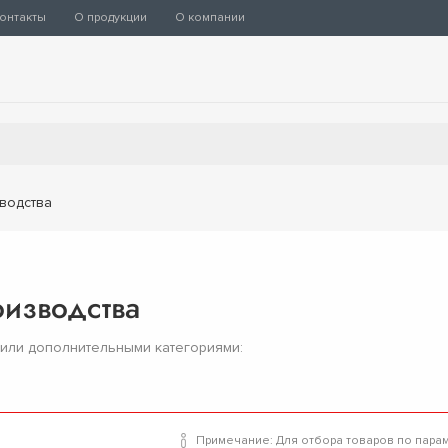
онтакты
О продукции
О компании
водства
изводства
 или дополнительными категориями:
Примечание: Для отбора товаров по пара