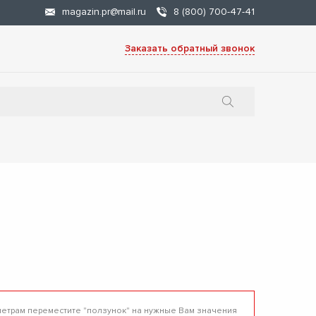
magazin.pr@mail.ru
8 (800) 700-47-41
Заказать обратный звонок
метрам переместите "ползунок" на нужные Вам значения