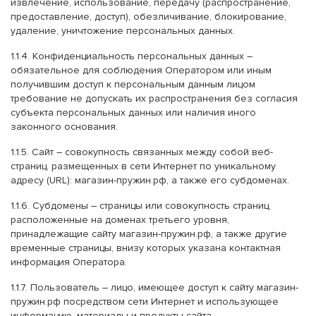
извлечение, использование, передачу (распространение,
предоставление, доступ), обезличивание, блокирование,
удаление, уничтожение персональных данных.
1.1.4.
Конфиденциальность персональных данных
–
обязательное для соблюдения Оператором или иным
получившим доступ к персональным данным лицом
требование не допускать их распространения без согласия
субъекта персональных данных или наличия иного
законного основания.
1.1.5.
Сайт
– совокупность связанных между собой веб-
страниц, размещенных в сети Интернет по уникальному
адресу (URL): магазин-пружин.рф, а также его субдоменах.
1.1.6.
Субдомены
– страницы или совокупность страниц,
расположенные на доменах третьего уровня,
принадлежащие сайту магазин-пружин.рф, а также другие
временные страницы, внизу которых указана контактная
информация Оператора.
1.1.7.
Пользователь
– лицо, имеющее доступ к сайту магазин-
пружин.рф посредством сети Интернет и использующее
информацию, материалы и продукты сайта.