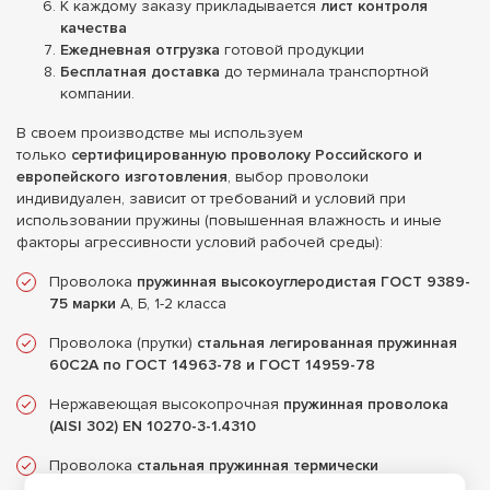
К каждому заказу прикладывается
лист контроля
качества
Ежедневная отгрузка
готовой продукции
Бесплатная доставка
до терминала транспортной
компании.
В своем производстве мы используем
только
сертифицированную проволоку Российского и
европейского изготовления
, выбор проволоки
индивидуален, зависит от требований и условий при
использовании пружины (повышенная влажность и иные
факторы агрессивности условий рабочей среды):
Проволока
пружинная высокоуглеродистая ГОСТ 9389-
75 марки
А, Б, 1-2 класса
Проволока (прутки)
стальная легированная пружинная
60С2А по ГОСТ 14963-78 и ГОСТ 14959-78
Нержавеющая высокопрочная
пружинная проволока
(AISI 302) EN 10270-3-1.4310
Проволока
стальная пружинная термически
обработанная ГОСТ 1071-81 марки 51ХФА