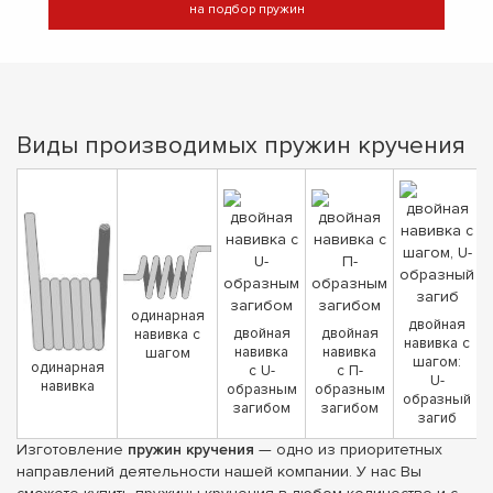
на подбор пружин
Виды производимых пружин кручения
одинарная
двойная
двойная
двойная
навивка с
навивка с
навивка
навивка
шагом
шагом:
одинарная
с U-
с П-
U-
навивка
образным
образным
образный
загибом
загибом
загиб
Изготовление
пружин кручения
— одно из приоритетных
направлений деятельности нашей компании. У нас Вы