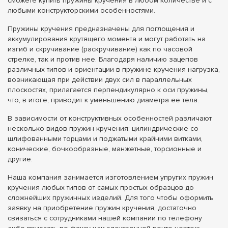
сможете купить пружины кручения в любом количестве и с
любыми конструкторскими особенностями.
Пружины кручения предназначены для поглощения и
аккумулирования крутящего момента и могут работать на
изгиб и скручивание (раскручивание) как по часовой
стрелке, так и против нее. Благодаря наличию зацепов
различных типов и ориентации в пружине кручения нагрузка,
возникающая при действии двух сил в параллельных
плоскостях, прилагается перпендикулярно к оси пружины,
что, в итоге, приводит к уменьшению диаметра ее тела.
В зависимости от конструктивных особенностей различают
несколько видов пружин кручения: цилиндрические со
шлифованными торцами и поджатыми крайними витками,
конические, бочкообразные, манжетные, торсионные и
другие.
Наша компания занимается изготовлением упругих пружин
кручения любых типов от самых простых образцов до
сложнейших пружинных изделий. Для того чтобы оформить
заявку на приобретение пружин кручения, достаточно
связаться с сотрудниками нашей компании по телефону