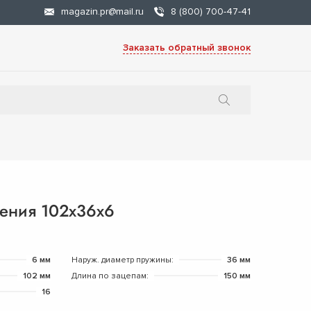
magazin.pr@mail.ru
8 (800) 700-47-41
Заказать обратный звонок
ения 102х36х6
6 мм
Наруж. диаметр пружины:
36 мм
102 мм
Длина по зацепам:
150 мм
16