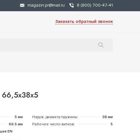
magazin.pr@mail.ru
8 (800) 700-47-41
Заказать обратный звонок
 66,5х38х5
5 мм
Наруж. диаметр пружины:
38 мм
66.5 мм
Рабочее число витков:
5
щая EN