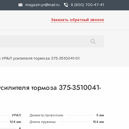
magazin.pr@mail.ru
8 (800) 700-47-41
Заказать обратный звонок
 УРАЛ усилителя тормоза 375-3510041-01
силителя тормоза 375-3510041-
УРАЛ
Диаметр проволоки:
5 мм
104 мм
Длина пружины:
154 мм
4